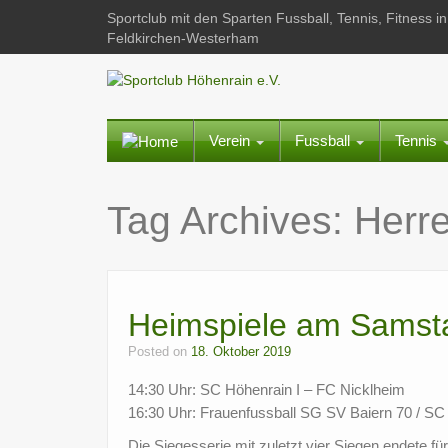
Sportclub mit den Sparten Fussball, Tennis, Fitness
Feldkirchen-Westerham
Verein
Fussball
Tennis
Tag Archives:
Herr
Heimspiele am Samst
Posted on
18. Oktober 2019
14:30 Uhr: SC Höhenrain I – FC Nicklheim
16:30 Uhr: Frauenfussball SG SV Baiern 70 / S
Die Siegesserie mit zuletzt vier Siegen endete f