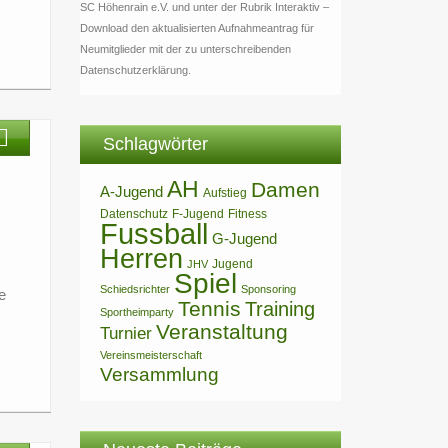
SC Höhenrain e.V. und unter der Rubrik Interaktiv –
Download den aktualisierten Aufnahmeantrag für
Neumitglieder mit der zu unterschreibenden
Datenschutzerklärung.
Schlagwörter
AH
Damen
A-Jugend
Aufstieg
Datenschutz
F-Jugend
Fitness
Fussball
G-Jugend
Herren
Jugend
JHV
Spiel
Schiedsrichter
Sponsoring
e
Tennis
Training
Sportheimparty
Veranstaltung
Turnier
Vereinsmeisterschaft
Versammlung