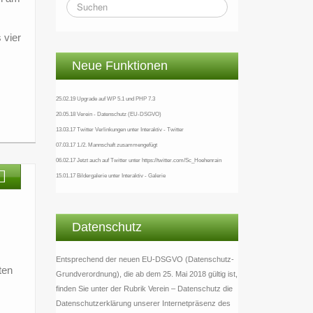
 vier
Neue Funktionen
25.02.19 Upgrade auf WP 5.1 und PHP 7.3
20.05.18 Verein - Datenschutz (EU-DSGVO)
13.03.17 Twitter Verlinkungen unter Interaktiv - Twitter
07.03.17 1./2. Mannschaft zusammengefügt
06.02.17 Jetzt auch auf Twitter unter https://twitter.com/Sc_Hoehenrain
15.01.17 Bildergalerie unter Interaktiv - Galerie
Datenschutz
Entsprechend der neuen EU-DSGVO (Datenschutz-
ten
Grundverordnung), die ab dem 25. Mai 2018 gültig ist,
finden Sie unter der Rubrik Verein – Datenschutz die
Datenschutzerklärung unserer Internetpräsenz des