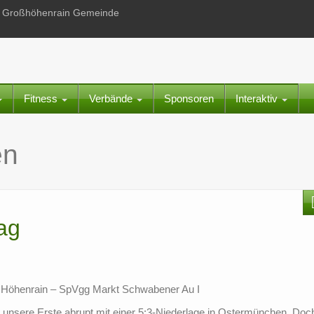
 in Großhöhenrain Gemeinde
Fitness
Verbände
Sponsoren
Interaktiv
en
ag
C Höhenrain – SpVgg Markt Schwabener Au I
ür unsere Erste abrupt mit einer 5:3-Niederlage in Ostermünchen. Do