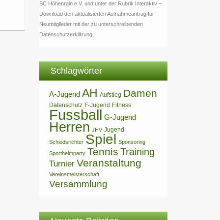
SC Höhenrain e.V. und unter der Rubrik Interaktiv –
Download den aktualisierten Aufnahmeantrag für
Neumitglieder mit der zu unterschreibenden
Datenschutzerklärung.
Schlagwörter
AH
Damen
A-Jugend
Aufstieg
Datenschutz
F-Jugend
Fitness
Fussball
G-Jugend
Herren
Jugend
JHV
Spiel
Schiedsrichter
Sponsoring
Tennis
Training
Sportheimparty
Veranstaltung
Turnier
Vereinsmeisterschaft
Versammlung