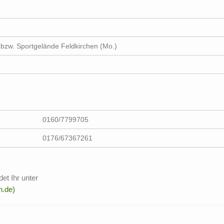
) bzw. Sportgelände Feldkirchen (Mo.)
0160/7799705
0176/67367261
et Ihr unter
n.de)