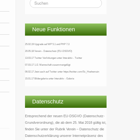
Neue Funktionen
25.02.19 Upgrade auf WP 5.1 und PHP 7.3
20.05.18 Verein - Datenschutz (EU-DSGVO)
13.03.17 Twitter Verlinkungen unter Interaktiv - Twitter
07.03.17 1./2. Mannschaft zusammengefügt
06.02.17 Jetzt auch auf Twitter unter https://twitter.com/Sc_Hoehenrain
15.01.17 Bildergalerie unter Interaktiv - Galerie
Datenschutz
Entsprechend der neuen EU-DSGVO (Datenschutz-
Grundverordnung), die ab dem 25. Mai 2018 gültig ist,
finden Sie unter der Rubrik Verein – Datenschutz die
Datenschutzerklärung unserer Internetpräsenz des