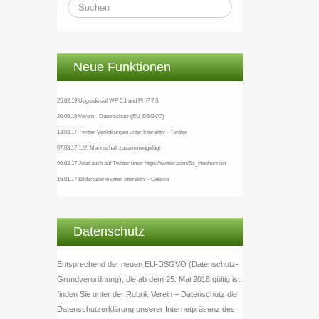
Neue Funktionen
25.02.19 Upgrade auf WP 5.1 und PHP 7.3
20.05.18 Verein - Datenschutz (EU-DSGVO)
13.03.17 Twitter Verlinkungen unter Interaktiv - Twitter
07.03.17 1./2. Mannschaft zusammengefügt
06.02.17 Jetzt auch auf Twitter unter https://twitter.com/Sc_Hoehenrain
15.01.17 Bildergalerie unter Interaktiv - Galerie
Datenschutz
Entsprechend der neuen EU-DSGVO (Datenschutz-
Grundverordnung), die ab dem 25. Mai 2018 gültig ist,
finden Sie unter der Rubrik Verein – Datenschutz die
Datenschutzerklärung unserer Internetpräsenz des