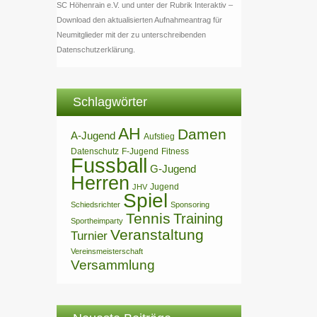
SC Höhenrain e.V. und unter der Rubrik Interaktiv –
Download den aktualisierten Aufnahmeantrag für
Neumitglieder mit der zu unterschreibenden
Datenschutzerklärung.
Schlagwörter
AH
Damen
A-Jugend
Aufstieg
Datenschutz
F-Jugend
Fitness
Fussball
G-Jugend
Herren
Jugend
JHV
Spiel
Schiedsrichter
Sponsoring
Tennis
Training
Sportheimparty
Veranstaltung
Turnier
Vereinsmeisterschaft
Versammlung