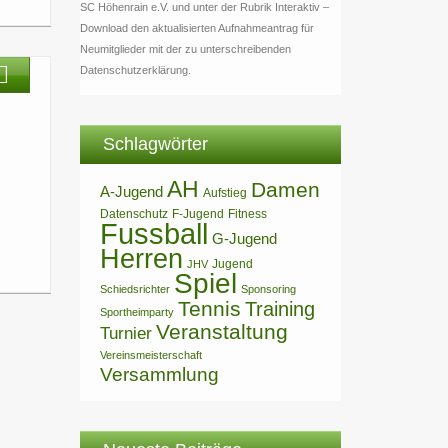
SC Höhenrain e.V. und unter der Rubrik Interaktiv –
Download den aktualisierten Aufnahmeantrag für
Neumitglieder mit der zu unterschreibenden
Datenschutzerklärung.
Schlagwörter
AH
Damen
A-Jugend
Aufstieg
Datenschutz
F-Jugend
Fitness
Fussball
G-Jugend
Herren
Jugend
JHV
Spiel
Schiedsrichter
Sponsoring
Tennis
Training
Sportheimparty
Veranstaltung
Turnier
Vereinsmeisterschaft
Versammlung