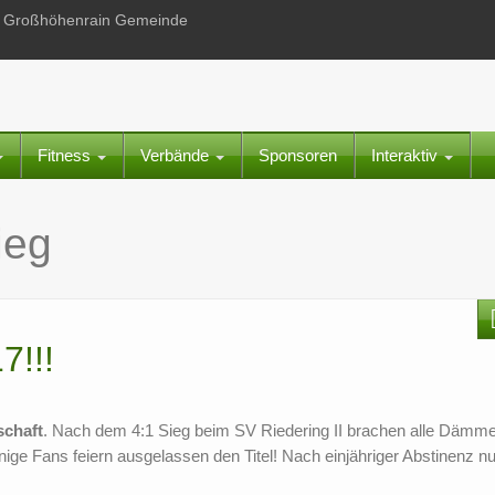
 in Großhöhenrain Gemeinde
Fitness
Verbände
Sponsoren
Interaktiv
ieg
7!!!
schaft
. Nach dem 4:1 Sieg beim SV Riedering II brachen alle Dämm
ige Fans feiern ausgelassen den Titel! Nach einjähriger Abstinenz n