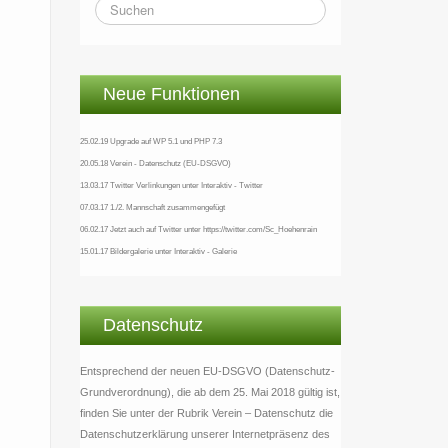
Neue Funktionen
25.02.19 Upgrade auf WP 5.1 und PHP 7.3
20.05.18 Verein - Datenschutz (EU-DSGVO)
13.03.17 Twitter Verlinkungen unter Interaktiv - Twitter
07.03.17 1./2. Mannschaft zusammengefügt
06.02.17 Jetzt auch auf Twitter unter https://twitter.com/Sc_Hoehenrain
15.01.17 Bildergalerie unter Interaktiv - Galerie
Datenschutz
Entsprechend der neuen EU-DSGVO (Datenschutz-
Grundverordnung), die ab dem 25. Mai 2018 gültig ist,
finden Sie unter der Rubrik Verein – Datenschutz die
Datenschutzerklärung unserer Internetpräsenz des