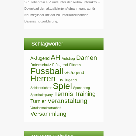
SC Höhenrain e.V. und unter der Rubrik Interaktiv –
Download den aktualisierten Aufnahmeantrag für
Neumitglieder mit der zu unterschreibenden
Datenschutzerklärung.
Schlagwörter
AH
Damen
A-Jugend
Aufstieg
Datenschutz
F-Jugend
Fitness
Fussball
G-Jugend
Herren
Jugend
JHV
Spiel
Schiedsrichter
Sponsoring
Tennis
Training
Sportheimparty
Veranstaltung
Turnier
Vereinsmeisterschaft
Versammlung