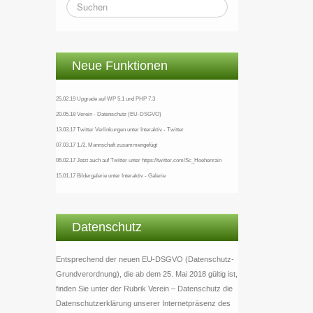
Neue Funktionen
25.02.19 Upgrade auf WP 5.1 und PHP 7.3
20.05.18 Verein - Datenschutz (EU-DSGVO)
13.03.17 Twitter Verlinkungen unter Interaktiv - Twitter
07.03.17 1./2. Mannschaft zusammengefügt
06.02.17 Jetzt auch auf Twitter unter https://twitter.com/Sc_Hoehenrain
15.01.17 Bildergalerie unter Interaktiv - Galerie
Datenschutz
Entsprechend der neuen EU-DSGVO (Datenschutz-
Grundverordnung), die ab dem 25. Mai 2018 gültig ist,
finden Sie unter der Rubrik Verein – Datenschutz die
Datenschutzerklärung unserer Internetpräsenz des