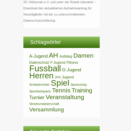
SC Höhenrain e.V. und unter der Rubrik Interaktiv –
Download den aktualisierten Aufnahmeantrag für
Neumitglieder mit der zu unterschreibenden
Datenschutzerklärung.
Schlagwörter
AH
Damen
A-Jugend
Aufstieg
Datenschutz
F-Jugend
Fitness
Fussball
G-Jugend
Herren
Jugend
JHV
Spiel
Schiedsrichter
Sponsoring
Tennis
Training
Sportheimparty
Veranstaltung
Turnier
Vereinsmeisterschaft
Versammlung