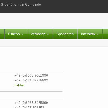
 in Großhöhenrain Gemeinde
Fitness
Verbände
Sponsoren
Interaktiv
+49 (0)8065 9061996
+49 (0)151 67735592
E-Mail
+49 (0)8063 3485899
+49 (0)175 8018531