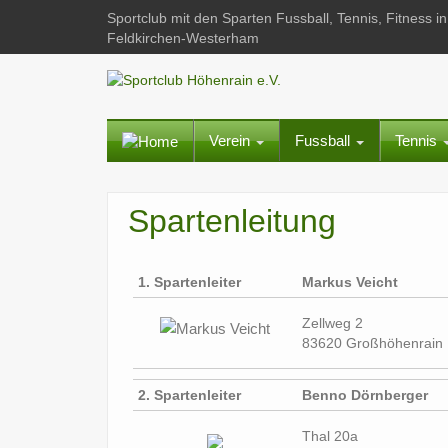
Sportclub mit den Sparten Fussball, Tennis, Fitness
Feldkirchen-Westerham
Verein
Fussball
Tennis
Spartenleitung
1. Spartenleiter
Markus Veicht
Zellweg 2
83620 Großhöhenrain
2. Spartenleiter
Benno Dörnberger
Thal 20a