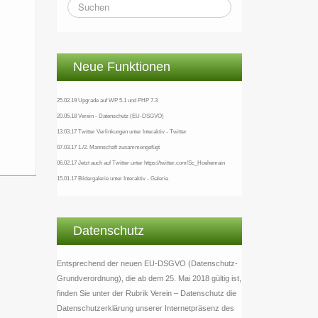
Neue Funktionen
25.02.19 Upgrade auf WP 5.1 und PHP 7.3
20.05.18 Verein - Datenschutz (EU-DSGVO)
13.03.17 Twitter Verlinkungen unter Interaktiv - Twitter
07.03.17 1./2. Mannschaft zusammengefügt
06.02.17 Jetzt auch auf Twitter unter https://twitter.com/Sc_Hoehenrain
15.01.17 Bildergalerie unter Interaktiv - Galerie
Datenschutz
Entsprechend der neuen EU-DSGVO (Datenschutz-
Grundverordnung), die ab dem 25. Mai 2018 gültig ist,
finden Sie unter der Rubrik Verein – Datenschutz die
Datenschutzerklärung unserer Internetpräsenz des