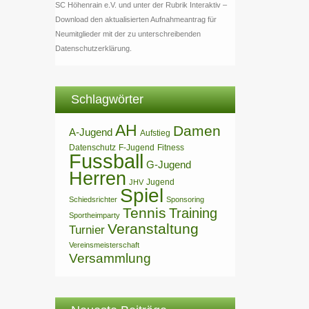
SC Höhenrain e.V. und unter der Rubrik Interaktiv –
Download den aktualisierten Aufnahmeantrag für
Neumitglieder mit der zu unterschreibenden
Datenschutzerklärung.
Schlagwörter
AH
Damen
A-Jugend
Aufstieg
Datenschutz
F-Jugend
Fitness
Fussball
G-Jugend
Herren
Jugend
JHV
Spiel
Schiedsrichter
Sponsoring
Tennis
Training
Sportheimparty
Veranstaltung
Turnier
Vereinsmeisterschaft
Versammlung