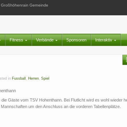
 in Großhöhenrain Gemeinde
Fitness
Verbände
Sponsoren
Interaktiv
sted in
Fussball
,
Herren
,
Spiel
henthann
ie Gäste vom TSV Hohenthann. Bei Flutlicht wird es wohl wieder h
de Mannschaften um den Anschluss an die vorderen Tabellenplätze.