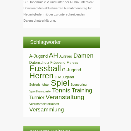
SC Höhenrain e.V. und unter der Rubrik Interaktiv –
Download den aktualisierten Aufnahmeantrag für
Neumitglieder mit der zu unterschreibenden
Datenschutzerklärung.
Schlagwörter
AH
Damen
A-Jugend
Aufstieg
Datenschutz
F-Jugend
Fitness
Fussball
G-Jugend
Herren
Jugend
JHV
Spiel
Schiedsrichter
Sponsoring
Tennis
Training
Sportheimparty
Veranstaltung
Turnier
Vereinsmeisterschaft
Versammlung