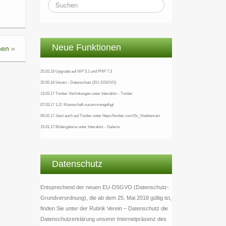
Neue Funktionen
men
»
25.02.19 Upgrade auf WP 5.1 und PHP 7.3
20.05.18 Verein - Datenschutz (EU-DSGVO)
13.03.17 Twitter Verlinkungen unter Interaktiv - Twitter
07.03.17 1./2. Mannschaft zusammengefügt
06.02.17 Jetzt auch auf Twitter unter https://twitter.com/Sc_Hoehenrain
15.01.17 Bildergalerie unter Interaktiv - Galerie
Datenschutz
Entsprechend der neuen EU-DSGVO (Datenschutz-
Grundverordnung), die ab dem 25. Mai 2018 gültig ist,
finden Sie unter der Rubrik Verein – Datenschutz die
Datenschutzerklärung unserer Internetpräsenz des