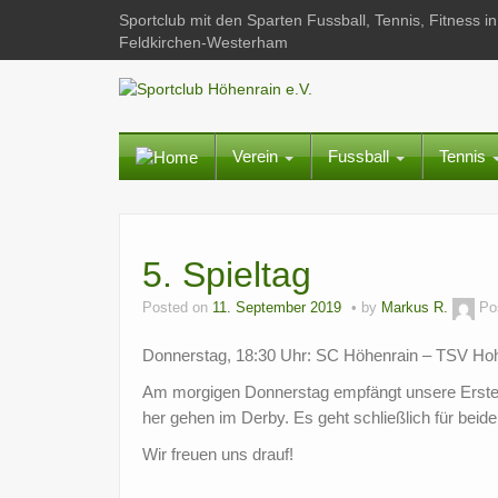
Sportclub mit den Sparten Fussball, Tennis, Fitness
Feldkirchen-Westerham
Verein
Fussball
Tennis
5. Spieltag
Posted on
11. September 2019
by
Markus R.
Po
Donnerstag, 18:30 Uhr: SC Höhenrain – TSV Ho
Am morgigen Donnerstag empfängt unsere Erste d
her gehen im Derby. Es geht schließlich für bei
Wir freuen uns drauf!