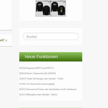
et!
»
Neue Funktionen
25.02.19 Upgrade auf WP 5.1 und PHP 7.3
20.05.18 Verein - Datenschutz (EU-DSGVO)
13.03.17 Twitter Verlinkungen unter Interaktiv - Twitter
07.03.17 1./2. Mannschaft zusammengefügt
06.02.17 Jetzt auch auf Twitter unter https://twitter.com/Sc_Hoehenrain
15.01.17 Bildergalerie unter Interaktiv - Galerie