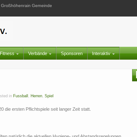
 in Großhöhenrain Gemeinde
Fitness
Verbände
Sponsoren
Interaktiv
sted in
Fussball
,
Herren
,
Spiel
e ersten Pflichtspiele seit langer Zeit statt.
lten natürlich die aktuellen Hygiene- und Abstandsregelungen.