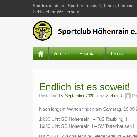
Sportclub mit den Sparten Fussball, Tennis, Fitness
Feldkirchen-Westerham
Verein
Fussball
Tennis
Endlich ist es soweit!
Posted on
18. September 2020
by
Markus R.
Po
Nach langem Warten finden am Samstag, 19.09.20 di
14:30 Uhr: SC Höhenrain I – TuS Raubling II
16:30 Uhr: SC Höhenrain II – SV Tattenhausen II
Bis zu 200 Zuschauer sind wieder erlaubt – es ge