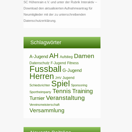
SC Höhenrain e.V. und unter der Rubrik Interaktiv –
Download den aktualisierten Aufnahmeantrag für
Neumitglieder mit der zu unterschreibenden
Datenschutzerklärung.
Schlagwörter
AH
Damen
A-Jugend
Aufstieg
Datenschutz
F-Jugend
Fitness
Fussball
G-Jugend
Herren
Jugend
JHV
Spiel
Schiedsrichter
Sponsoring
Tennis
Training
Sportheimparty
Veranstaltung
Turnier
Vereinsmeisterschaft
Versammlung