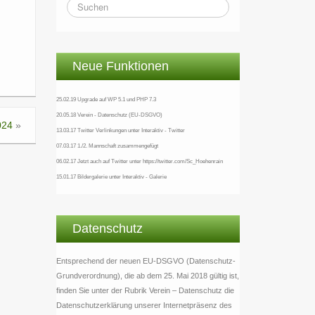
Neue Funktionen
25.02.19 Upgrade auf WP 5.1 und PHP 7.3
20.05.18 Verein - Datenschutz (EU-DSGVO)
024
»
13.03.17 Twitter Verlinkungen unter Interaktiv - Twitter
07.03.17 1./2. Mannschaft zusammengefügt
06.02.17 Jetzt auch auf Twitter unter https://twitter.com/Sc_Hoehenrain
15.01.17 Bildergalerie unter Interaktiv - Galerie
Datenschutz
Entsprechend der neuen EU-DSGVO (Datenschutz-
Grundverordnung), die ab dem 25. Mai 2018 gültig ist,
finden Sie unter der Rubrik Verein – Datenschutz die
Datenschutzerklärung unserer Internetpräsenz des