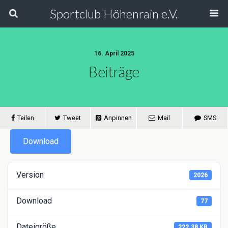
Sportclub Höhenrain e.V.
16. April 2025
Beiträge
Teilen
Tweet
Anpinnen
Mail
SMS
Download
Version
2026
Download
77
Dateigröße
222.38 KB