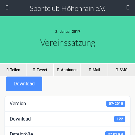
Sportclub Höhenrain e.V.
2. Januar 2017
Vereinssatzung
Teilen
Tweet
Anpinnen
Mail
SMS
Download
Version
07-2010
Download
122
Dateigröße
37.01 KB